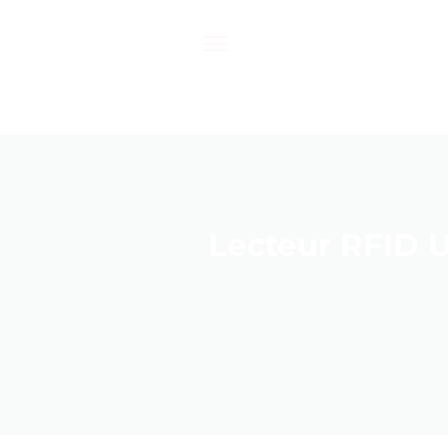
Passer
au
contenu
Lecteur RFID U