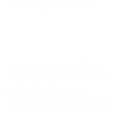
Micro Ondes Ouverture À Gauche
Micro Or
Micro Overhead Batterie
Micro Rayures Voiture
Micro Trépied
Micro Vlogging
Ordinateur Portable Lenovo "V15 Iml" - 15.6" (39
Recuperation Donnée Disque Dur
Remplacement Connecteur De Charge
Silicone Micro Onde
Sono Avec Micro Sans Fil
Telecommande Toshiba Clim
Toshiba Mq01Abd100
Traceur Gps Avec Micro
Télécommande Lecteur Dvd Samsung
Wd Elements Disque Dur Portable Externe 1 To Usb 3.0