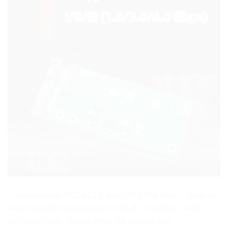
. . Adaptateur SSD M.2 B Key M2 SATA Riser – Test et
Avis Caractéristiques du produit Interface : SATA
(6Gbps) Type : Adaptateur de disque dur