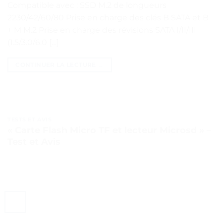
Compatible avec : SSD M.2 de longueurs
2230/42/60/80 Prise en charge des clés B SATA et B
+ M M.2 Prise en charge des révisions SATA I/II/III
(1.5/3.0/6.0 […]
CONTINUER LA LECTURE
→
TESTS ET AVIS
« Carte Flash Micro TF et lecteur Microsd » –
Test et Avis