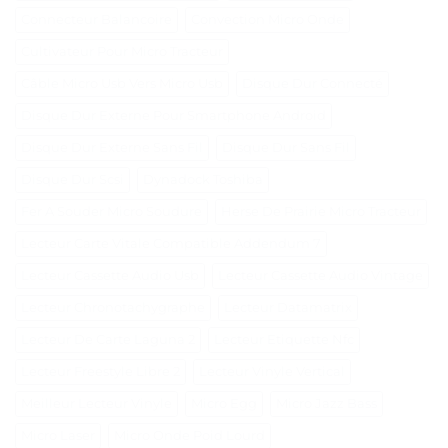
Connecteur Balancoire
Convection Micro Onde
Cultivateur Pour Micro Tracteur
Câble Micro Usb Vers Micro Usb
Disque Dur Connecté
Disque Dur Externe Pour Smartphone Android
Disque Dur Externe Sans Fil
Disque Dur Sans Fil
Disque Dur Scsi
Dynadock Toshiba
Fer A Souder Micro Soudure
Herse De Prairie Micro Tracteur
Lecteur Carte Vitale Compatible Addendum 7
Lecteur Cassette Audio Usb
Lecteur Cassette Audio Vintage
Lecteur Chronotachygraphe
Lecteur Datamatrix
Lecteur De Carte Laguna 2
Lecteur Etiquette Nfc
Lecteur Freestyle Libre 2
Lecteur Vinyle Vertical
Meilleur Lecteur Vinyle
Micro Egg
Micro Jazz Bass
Micro Laser
Micro Onde Poid Lourd