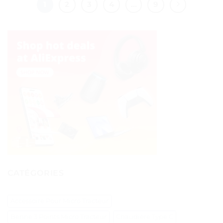
1
2
3
4
…
9
CATÉGORIES
Accessoire Pour Micro Tracteur
Benne 3 Points Micro Tracteur
Chaudière Type C