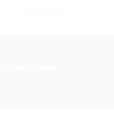
NECTER
PANIER /
0
DH
– Test et Avis