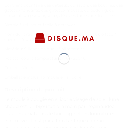
Convient pour faire des gâteaux, du savon, des bougies, des
gâteaux fondants, des gâteaux mousse, du pudding, du
chocolat, du pouding à la gelée, des tartes aux fruits, etc.
Simple à utiliser et facile à nettoyer
Nom de l’article: Moule à savon en silicone double face 4
cavités Moon Sun
Matériau: Silicone de qualité alimentaire
Résistance à la température: -40 ~ 220 °C
Couleur: Violet
Emballage inclus: 1 x moule en silicone
Description du produit
Le moule à bougie en silicone visage de soleil lune
chaud est un bijou fait à la main par Regina, idéal
pour les amateurs de bricolage et les fournitures
exécutives. Il est parfait en tant que cadeau
artisanal pour les personnes passionnées par