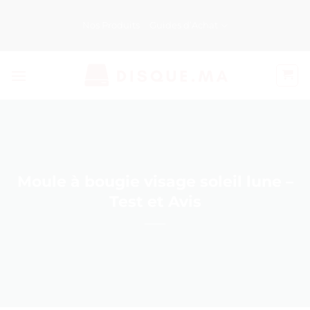
Passer
au
Nos Produits
Guides d’Achat
contenu
Moule à bougie visage soleil lune –
Test et Avis