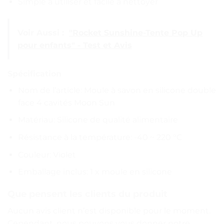
Simple à utiliser et facile à nettoyer
Voir Aussi :
"Rocket Sunshine-Tente Pop Up
pour enfants" - Test et Avis
Spécification
Nom de l’article: Moule à savon en silicone double
face 4 cavités Moon Sun
Matériau: Silicone de qualité alimentaire
Résistance à la température: -40 ~ 220 °C
Couleur: Violet
Emballage inclus: 1 x moule en silicone
Que pensent les clients du produit
Aucun avis client n’est disponible pour le moment.
Cependant, nous pouvons vous donner notre