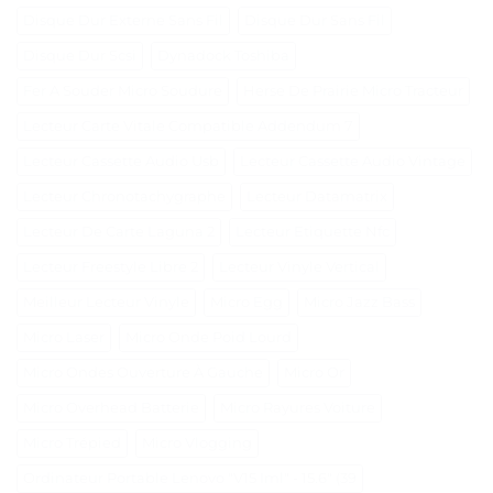
Disque Dur Externe Sans Fil
Disque Dur Sans Fil
Disque Dur Scsi
Dynadock Toshiba
Fer A Souder Micro Soudure
Herse De Prairie Micro Tracteur
Lecteur Carte Vitale Compatible Addendum 7
Lecteur Cassette Audio Usb
Lecteur Cassette Audio Vintage
Lecteur Chronotachygraphe
Lecteur Datamatrix
Lecteur De Carte Laguna 2
Lecteur Etiquette Nfc
Lecteur Freestyle Libre 2
Lecteur Vinyle Vertical
Meilleur Lecteur Vinyle
Micro Egg
Micro Jazz Bass
Micro Laser
Micro Onde Poid Lourd
Micro Ondes Ouverture À Gauche
Micro Or
Micro Overhead Batterie
Micro Rayures Voiture
Micro Trépied
Micro Vlogging
Ordinateur Portable Lenovo "V15 Iml" - 15.6" (39