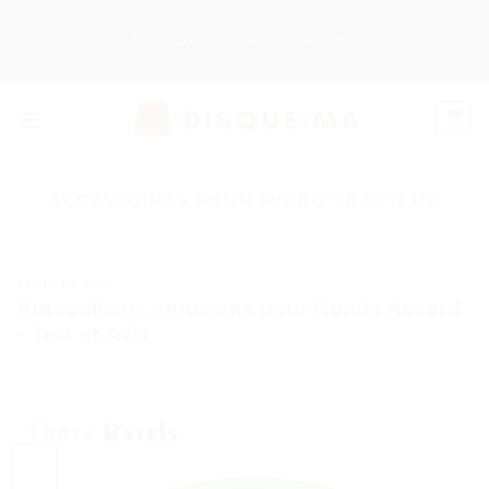
Passer
au
Nos Produits
Guides d’Achat
contenu
ACCESSOIRES POUR MICRO TRACTEUR
TESTS ET AVIS
Autocollants amusants pour Honda Accord
– Test et Avis