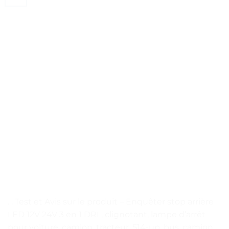
. . Test et Avis sur le produit – Enquêter stop arrière
LED 12V 24V 3 en 1 DRL, clignotant, lampe d’arrêt
pour voiture, camion, tracteur, 514-up, bus, camion