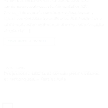
Parfait pour les SUV, VTT, tracteurs, bateaux,
camions, excavatrices, etc. Alimentation 12V:
Compatible avec de nombreux véhicules sans
tracas. Température de couleur 6000K: Fournit une
lumière blanche neutre pour une meilleure visibilité
et sécurité […]
CONTINUER LA LECTURE
→
TESTS ET AVIS
Projecteurs LED tout-terrain pour voitures
et remorques. – Test et Avis