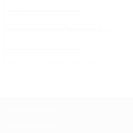
Recuperation Donnée Disque Dur
Remplacement Connecteur De Charge
Silicone Micro Onde
Sono Avec Micro Sans Fil
Telecommande Toshiba Clim
Toshiba Mq01Abd100
Traceur Gps Avec Micro
Télécommande Lecteur Dvd Samsung
Wd Elements Disque Dur Portable Externe 1 To Usb 3.0
QUI SOMMES-NOUS ?
DOMOTIC MAROC SARL