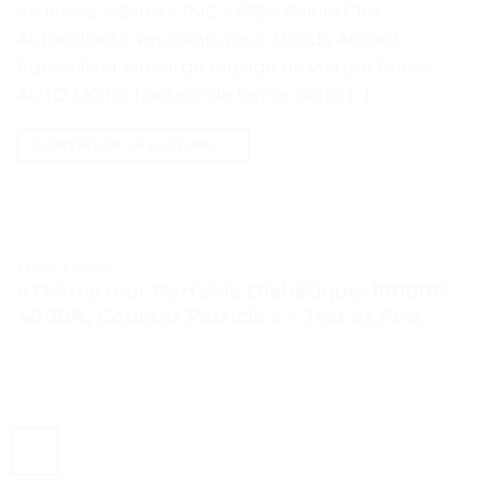
de ferme – Gator – PVC – A754 Points Clés
Autocollants amusants pour Honda Accord
Autocollant latéral de réglage de voiture Fskins
AUTO MOTO Tracteur de ferme Gator […]
CONTINUER LA LECTURE
→
TESTS ET AVIS
« Démarreur Portable Diabétique: 18000F,
4000A, Courant Patricia » – Test et Avis