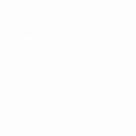
RC :
97453
Tél :
+212 537 612 801
__________________
Pour toutes vos questions contacter nous sur :
contact@disque.ma
MODALITÉS
Nos Produits
Politique de confidentialité
Sitemap
Modalités de Livraison
C.G.V
Contact