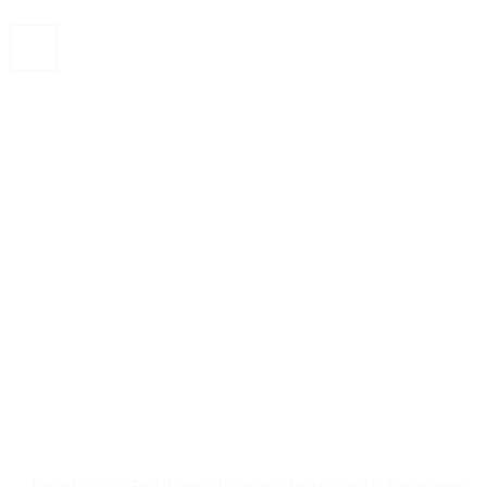
. . Points Clés Boutons de manchette pour hommes