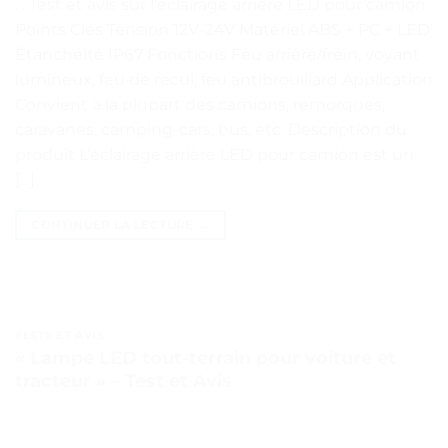
. . Test et avis sur l’éclairage arrière LED pour camion
Points Clés Tension 12V-24V Matériel ABS + PC + LED
Étanchéité IP67 Fonctions Feu arrière/frein, voyant
lumineux, feu de recul, feu antibrouillard Application
Convient à la plupart des camions, remorques,
caravanes, camping-cars, bus, etc. Description du
produit L’éclairage arrière LED pour camion est un
[…]
CONTINUER LA LECTURE
→
TESTS ET AVIS
« Lampe LED tout-terrain pour voiture et
tracteur » – Test et Avis