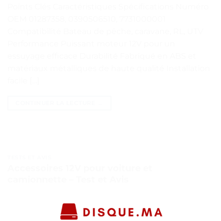
Points Clés Caractéristiques Spécifications Numéro
OEM 01287358, 0390506510, 7731000001
Compatibilité Bateau de pêche, caravane, RL, UTV
Performance Puissant moteur 12V pour un
essuyage efficace Durabilité Fabriqué en ABS et
matériaux métalliques de haute qualité Installation
facile […]
CONTINUER LA LECTURE
→
TESTS ET AVIS
Accessoires 12V pour voiture et
camionnette – Test et Avis