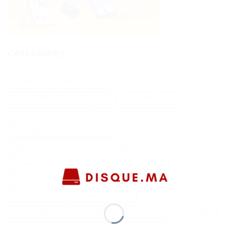
CATÉGORIES
Accessoire Pour Micro Tracteur
Benne 3 Points Micro Tracteur
Chaudière Type C
Connecteur Balancoire
Convection Micro Onde
Cultivateur Pour Micro Tracteur
Câble Micro Usb Vers Micro Usb
Disque Dur Connecté
Disque Dur Externe Pour Smartphone Android
Disque Dur Externe Sans Fil
Disque Dur Sans Fil
Disque Dur Scsi
Dynadock Toshiba
Fer A Souder Micro Soudure
Herse De Prairie Micro Tracteur