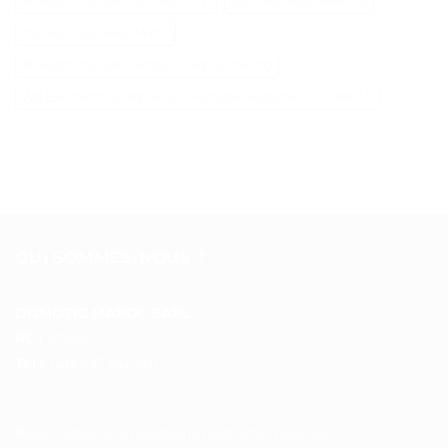
Telecommande Toshiba Clim
Toshiba Mq01Abd100
Traceur Gps Avec Micro
Télécommande Lecteur Dvd Samsung
Wd Elements Disque Dur Portable Externe 1 To Usb 3.0
QUI SOMMES-NOUS ?
DOMOTIC MAROC SARL
RC :
97453
Tél :
+212 537 612 801
__________________
Pour toutes vos questions contacter nous sur :