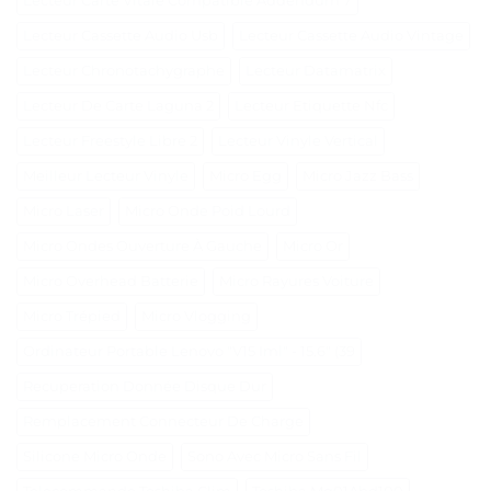
Lecteur Carte Vitale Compatible Addendum 7
Lecteur Cassette Audio Usb
Lecteur Cassette Audio Vintage
Lecteur Chronotachygraphe
Lecteur Datamatrix
Lecteur De Carte Laguna 2
Lecteur Etiquette Nfc
Lecteur Freestyle Libre 2
Lecteur Vinyle Vertical
Meilleur Lecteur Vinyle
Micro Egg
Micro Jazz Bass
Micro Laser
Micro Onde Poid Lourd
Micro Ondes Ouverture À Gauche
Micro Or
Micro Overhead Batterie
Micro Rayures Voiture
Micro Trépied
Micro Vlogging
Ordinateur Portable Lenovo "V15 Iml" - 15.6" (39
Recuperation Donnée Disque Dur
Remplacement Connecteur De Charge
Silicone Micro Onde
Sono Avec Micro Sans Fil