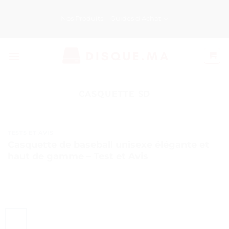
Passer
au
Nos Produits
Guides d’Achat
contenu
CASQUETTE SD
TESTS ET AVIS
Casquette de baseball unisexe élégante et
haut de gamme – Test et Avis