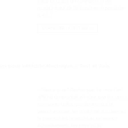
prise ECU, est un connecteur de
qualité doté de 26 broches. Il possède
3, 4 […]
CONTINUER LA LECTURE
→
pour véhicule électrique. – Test et Avis
. . Remarque * Remarque: Le montant
affiché du produit n’inclut pas les taxes
connexes telles que la taxe sur la
valeur ajoutée, les droits de douane ou
la taxe sur les produits et services. *
Actuellement, les pays où la