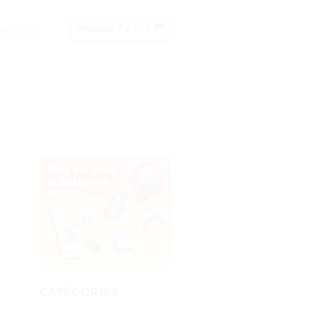
NECTER
PANIER /
0
DH
CATÉGORIES