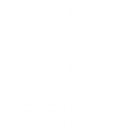
Accessoire Pour Micro
Tracteur
Benne 3 Points Micro
Tracteur
Chaudière Type C
Connecteur Balancoire
Convection Micro Onde
Cultivateur Pour Micro
Tracteur
Câble Micro Usb Vers Micro
Usb
Disque Dur Connecté
Disque Dur Externe Pour
Smartphone Android
Disque Dur Externe Sans
Fil