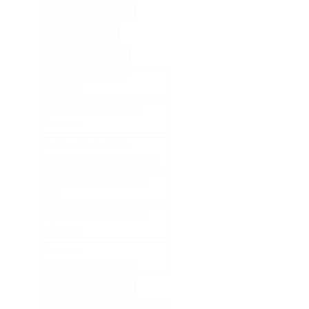
Disque Dur Sans Fil
Disque Dur Scsi
Dynadock Toshiba
Fer A Souder Micro
Soudure
Herse De Prairie Micro
Tracteur
Lecteur Carte Vitale
Compatible Addendum 7
Lecteur Cassette Audio
Usb
Lecteur Cassette Audio
Vintage
Lecteur
Chronotachygraphe
Lecteur Datamatrix
Lecteur De Carte Laguna 2