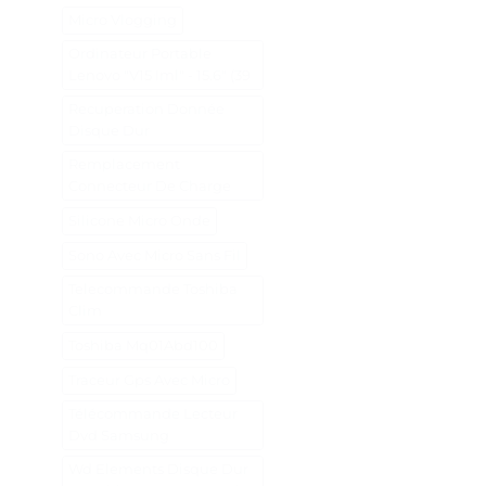
Micro Vlogging
Ordinateur Portable
Lenovo "V15 Iml" - 15.6" (39
Recuperation Donnée
Disque Dur
Remplacement
Connecteur De Charge
Silicone Micro Onde
Sono Avec Micro Sans Fil
Telecommande Toshiba
Clim
Toshiba Mq01Abd100
Traceur Gps Avec Micro
Télécommande Lecteur
Dvd Samsung
Wd Elements Disque Dur