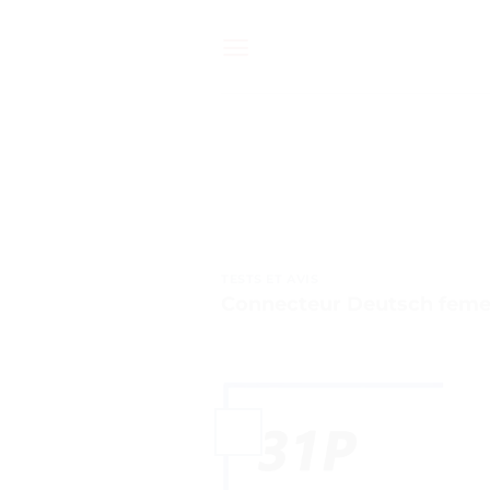
Passer
au
contenu
TESTS ET AVIS
Connecteur Deutsch femell