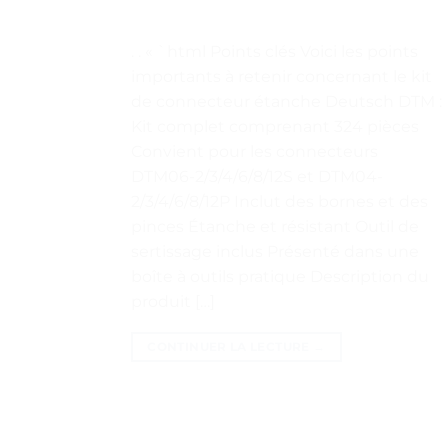
. . « `html Points clés Voici les points
importants à retenir concernant le kit
de connecteur étanche Deutsch DTM :
Kit complet comprenant 324 pièces
Convient pour les connecteurs
DTM06-2/3/4/6/8/12S et DTM04-
2/3/4/6/8/12P Inclut des bornes et des
pinces Étanche et résistant Outil de
sertissage inclus Présenté dans une
boîte à outils pratique Description du
produit […]
CONTINUER LA LECTURE
→