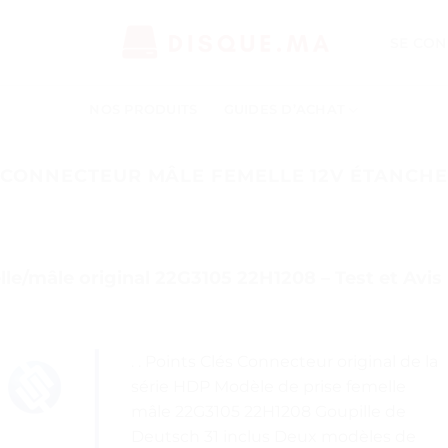
SE CON
NOS PRODUITS
GUIDES D’ACHAT
CONNECTEUR MÂLE FEMELLE 12V ÉTANCHE
e/mâle original 22G3105 22H1208 – Test et Avis
. . Points Clés Connecteur original de la
série HDP Modèle de prise femelle
mâle 22G3105 22H1208 Goupille de
Deutsch 31 inclus Deux modèles de