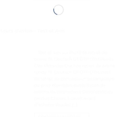
teurs d’avion – Test et Avis
. . Test et avis sur l’outil de retrait de
borne TE Deutsch DT DTP DTM Points
Clés Mots clés Outil de retrait de borne
ronde TE Deutsch DT DTP DTM, outil
de retrait de connecteur rectangulaire
de prise d’aviation, outils flacon de
broche de connecteur Description du
produit Choses à savoir avant
d’acheter Veuillez […]
CONTINUER LA LECTURE
→