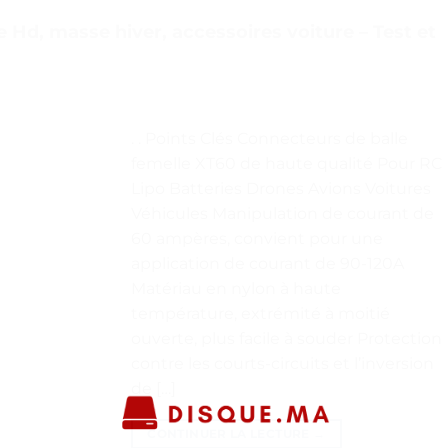
 Hd, masse hiver, accessoires voiture – Test et
. . Points Clés Connecteurs de balle
femelle XT60 de haute qualité Pour RC
Lipo Batteries Drones Avions Voitures
Véhicules Manipulation de courant de
60 ampères, convient pour une
application de courant de 90-120A
Matériau en nylon à haute
température, extrémité à moitié
ouverte, plus facile à souder Protection
contre les courts-circuits et l’inversion
de […]
CONTINUER LA LECTURE
→