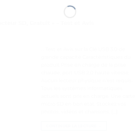
ecteur SD, Gratuit » – Test et Avis
. . Test et Avis sur la Clé USB 3.0 de
grande capacité Caractéristiques du
produit Prise en charge de la prise
chaude, port USB 2.0 haute vitesse.
Aucun lecteur physique n’est requis.
Tous les systèmes informatiques
actuels sont pris en charge. Une carte
micro SD en bon état. Stockez vos
photos, vidéos et chansons, […]
CONTINUER LA LECTURE
→