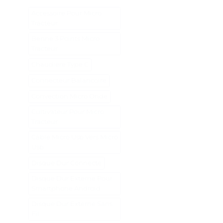
Accessoire Pour Micro
Tracteur
Benne 3 Points Micro
Tracteur
Chaudière Type C
Connecteur Balancoire
Convection Micro Onde
Cultivateur Pour Micro
Tracteur
Câble Micro Usb Vers Micro
Usb
Disque Dur Connecté
Disque Dur Externe Pour
Smartphone Android
Disque Dur Externe Sans
Fil