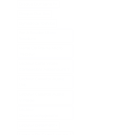
Disque Dur Sans Fil
Disque Dur Scsi
Dynadock Toshiba
Fer A Souder Micro
Soudure
Herse De Prairie Micro
Tracteur
Lecteur Carte Vitale
Compatible Addendum 7
Lecteur Cassette Audio
Usb
Lecteur Cassette Audio
Vintage
Lecteur
Chronotachygraphe
Lecteur Datamatrix
Lecteur De Carte Laguna 2