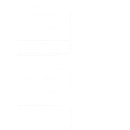
Micro Vlogging
Ordinateur Portable
Lenovo "V15 Iml" - 15.6" (39
Recuperation Donnée
Disque Dur
Remplacement
Connecteur De Charge
Silicone Micro Onde
Sono Avec Micro Sans Fil
Telecommande Toshiba
Clim
Toshiba Mq01Abd100
Traceur Gps Avec Micro
Télécommande Lecteur
Dvd Samsung
Wd Elements Disque Dur