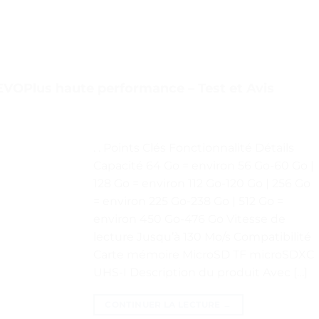
OPlus haute performance – Test et Avis
. . Points Clés Fonctionnalité Détails
Capacité 64 Go = environ 56 Go-60 Go |
128 Go = environ 112 Go-120 Go | 256 Go
= environ 225 Go-238 Go | 512 Go =
environ 450 Go-476 Go Vitesse de
lecture Jusqu’à 130 Mo/s Compatibilité
Carte mémoire MicroSD TF microSDXC
UHS-I Description du produit Avec […]
CONTINUER LA LECTURE
→