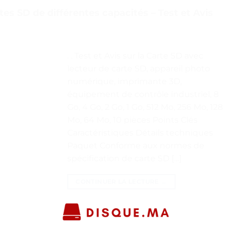
tes SD de différentes capacités – Test et Avis
. . Test et Avis sur la Carte SD avec
lecteur de carte SD, appareil photo
numérique, imprimante 3D,
équipement de contrôle industriel, 8
Go, 4 Go, 2 Go, 1 Go, 512 Mo, 256 Mo, 128
Mo, 64 Mo, 10 pièces Points Clés
Caractéristiques Détails techniques
Paquet Conforme aux normes de
spécification de carte SD […]
CONTINUER LA LECTURE
→