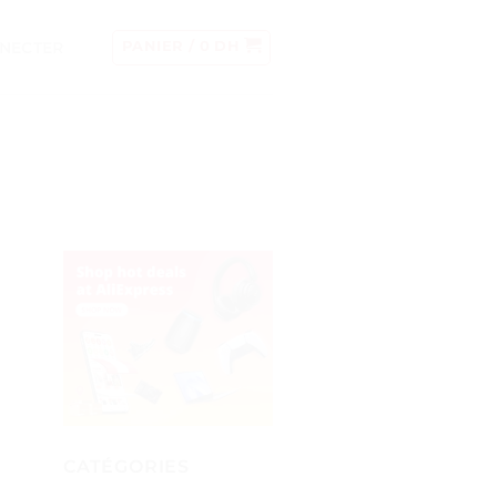
NECTER
PANIER /
0
DH
CATÉGORIES