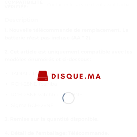
COMPATIBILITÉ
Contacter le service client avant l’achat
VÉRIFIÉE:
Description
1. Nouvelle télécommande de remplacement. La
batterie n’est pas incluse (AA * 2).
2. Cet article est uniquement compatible avec les
modèles énumérés et ci-dessous:
TADIAIR TAI-012HI
RCH-28NE Toshiba
RCH-28NE witchhouse R8NE
Sigma RCH-28NE
3. Remise sur la quantité disponible.
4. Détail de l’emballage: Télécommande.