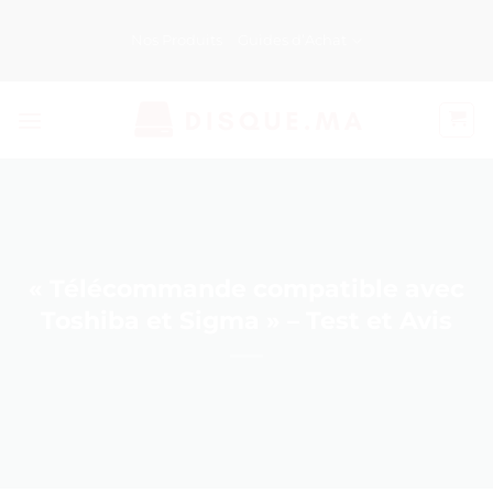
Passer
au
Nos Produits
Guides d’Achat
contenu
« Télécommande compatible avec
Toshiba et Sigma » – Test et Avis