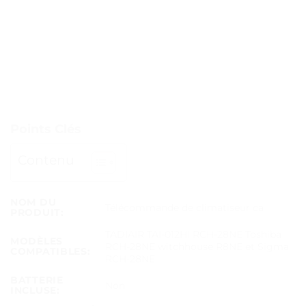
Points Clés
Contenu
NOM DU
Télécommande de climatiseur ca
PRODUIT:
TADIAIR TAI-012HI RCH-28NE Toshiba
MODÈLES
RCH-28NE witchhouse R8NE et Sigma
COMPATIBLES:
RCH-28NE
BATTERIE
Non
INCLUSE: